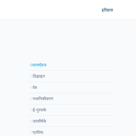
इतिहास
दस्तऐवज
डिझाइन
वेब
स्थानिकीकरण
ई-पुस्तके
उपशीर्षके
प्रतिमा