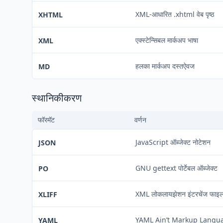
XML-आधारित .xhtml वेब पृष्ठ
XHTML
एक्स्टेन्सिबल मार्कअप भाषा
XML
हलका मार्कअप दस्तऐवज
MD
स्थानिकीकरण
फॉरमॅट
वर्णन
JavaScript ऑब्जेक्ट नोटेशन
JSON
GNU gettext पोर्टेबल ऑब्जेक्ट
PO
XML लोकलायझेशन इंटरचेंज फाइल
XLIFF
YAML Ain’t Markup Langu
YAML