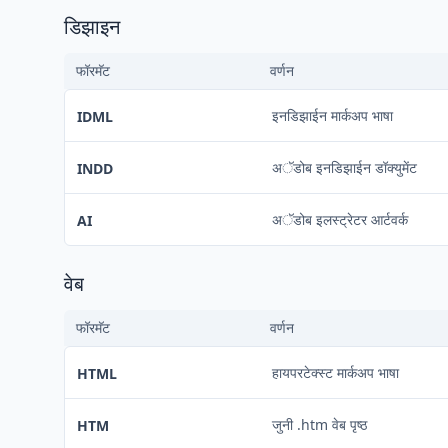
डिझाइन
फॉरमॅट
वर्णन
इनडिझाईन मार्कअप भाषा
IDML
अॅडोब इनडिझाईन डॉक्युमेंट
INDD
अॅडोब इलस्ट्रेटर आर्टवर्क
AI
वेब
फॉरमॅट
वर्णन
हायपरटेक्स्ट मार्कअप भाषा
HTML
जुनी .htm वेब पृष्ठ
HTM