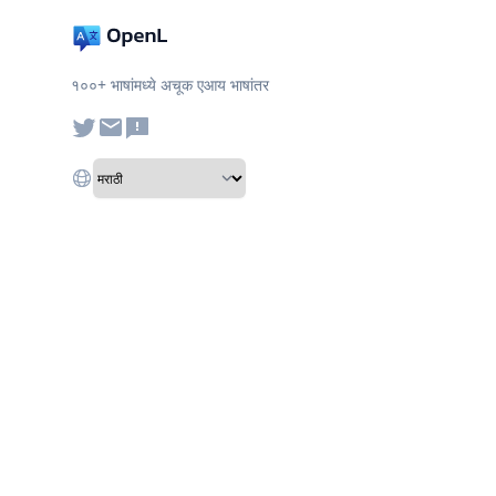
१००+ भाषांमध्ये अचूक एआय भाषांतर