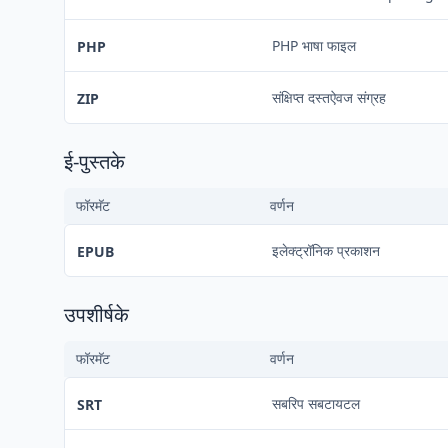
PHP भाषा फाइल
PHP
संक्षिप्त दस्तऐवज संग्रह
ZIP
ई-पुस्तके
फॉरमॅट
वर्णन
इलेक्ट्रॉनिक प्रकाशन
EPUB
उपशीर्षके
फॉरमॅट
वर्णन
सबरिप सबटायटल
SRT