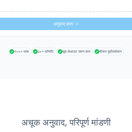
अनुवाद करा
१००+ भाषा
३०+ फॉरमॅट
मूळ लेआउट जतन करा
मोफत पूर्वावलोकन
अचूक अनुवाद, परिपूर्ण मांडणी