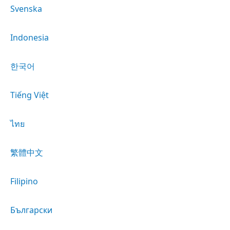
Svenska
Indonesia
한국어
Tiếng Việt
ไทย
繁體中文
Filipino
Български