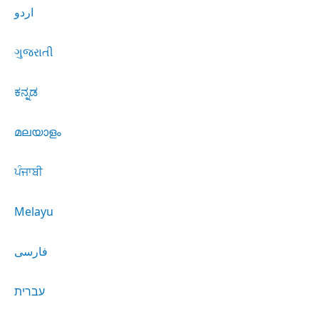
اردو
ગુજરાતી
ಕನ್ನಡ
മലയാളം
ਪੰਜਾਬੀ
Melayu
فارسی
עברית