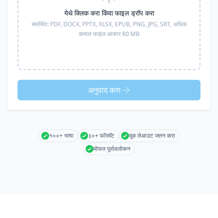
येथे क्लिक करा किंवा फाइल ड्रॉप करा
समर्थित:
PDF, DOCX, PPTX, XLSX, EPUB, PNG, JPG, SRT,
अधिक
कमाल फाइल आकार 80 MB
अनुवाद करा
१००+ भाषा
३०+ फॉरमॅट
मूळ लेआउट जतन करा
मोफत पूर्वावलोकन