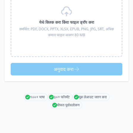
येथे क्लिक करा किंवा फाइल ड्रॉप करा
समर्थित:
PDF, DOCX, PPTX, XLSX, EPUB, PNG, JPG, SRT,
अधिक
कमाल फाइल आकार 80 MB
अनुवाद करा
१००+ भाषा
३०+ फॉरमॅट
मूळ लेआउट जतन करा
मोफत पूर्वावलोकन