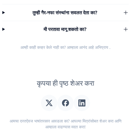
तुम्ही गैर-नफा संस्थांना सवलत देता का?
मी परतावा मागू शकतो का?
आम्ही काही कव्हर केले नाही का? आम्हाला आनंद आहे
अभिप्राय
.
कृपया ही पृष्ठ शेअर करा
आमचा दस्तऐवज भाषांतरकार आवडला का? आपल्या मित्रांसोबत शेअर करा आणि
आम्हाला वाढण्यास मदत करा!