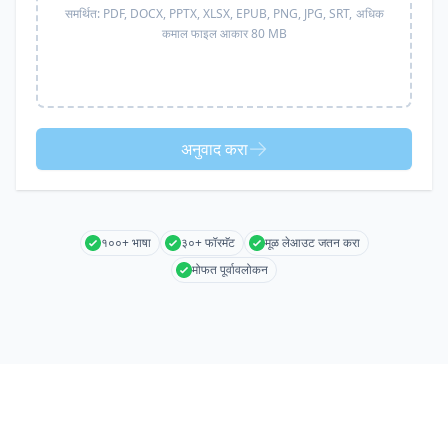
समर्थित:
PDF, DOCX, PPTX, XLSX, EPUB, PNG, JPG, SRT,
अधिक
कमाल फाइल आकार 80 MB
अनुवाद करा
१००+ भाषा
३०+ फॉरमॅट
मूळ लेआउट जतन करा
मोफत पूर्वावलोकन