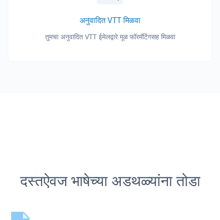
अनुवादित VTT मिळवा
तुमचा अनुवादित VTT ईमेलद्वारे मूळ फॉरमॅटिंगसह मिळवा
दस्तऐवज भाषेच्या अडथळ्यांना तोडा