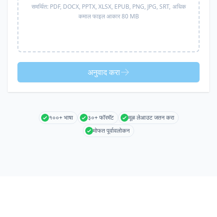
समर्थित:
PDF, DOCX, PPTX, XLSX, EPUB, PNG, JPG, SRT,
अधिक
कमाल फाइल आकार 80 MB
अनुवाद करा
१००+ भाषा
३०+ फॉरमॅट
मूळ लेआउट जतन करा
मोफत पूर्वावलोकन