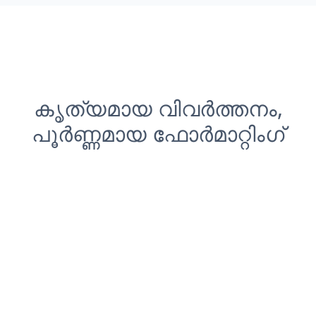
കൃത്യമായ വിവർത്തനം,
പൂർണ്ണമായ ഫോർമാറ്റിംഗ്