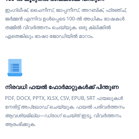
ഇംഗ്ലീഷ്, ചൈനീസ്, ജാപ്പനീസ്, അറബിക്, ഫ്രഞ്ച്,
ജർമ്മൻ എന്നിവ ഉൾപ്പെടെ 100-ൽ അധികം ഭാഷകൾ
തമ്മിൽ വിവർത്തനം ചെയ്യുക. ഒരു ക്ലിക്കിൽ
ഏതെങ്കിലും ഭാഷാ ജോഡിയിൽ മാറാം.
നിരവധി ഫയൽ ഫോർമാറ്റുകൾക്ക് പിന്തുണ
PDF, DOCX, PPTX, XLSX, CSV, EPUB, SRT ഫയലുകൾ
നേരിട്ട് അപ്‌ലോഡ് ചെയ്യുക. ഫയൽ പരിവർത്തനം
ആവശ്യമില്ല—ഡ്രാഗ് ചെയ്ത് ഇടൂ, വിവർത്തനം
ആരംഭിക്കുക.