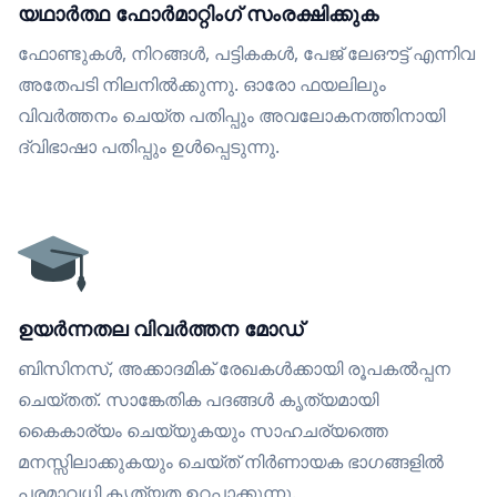
യഥാർത്ഥ ഫോർമാറ്റിംഗ് സംരക്ഷിക്കുക
ഫോണ്ടുകൾ, നിറങ്ങൾ, പട്ടികകൾ, പേജ് ലേഔട്ട് എന്നിവ
അതേപടി നിലനിൽക്കുന്നു. ഓരോ ഫയലിലും
വിവർത്തനം ചെയ്ത പതിപ്പും അവലോകനത്തിനായി
ദ്വിഭാഷാ പതിപ്പും ഉൾപ്പെടുന്നു.
ഉയർന്നതല വിവർത്തന മോഡ്
ബിസിനസ്, അക്കാദമിക് രേഖകൾക്കായി രൂപകൽപ്പന
ചെയ്തത്. സാങ്കേതിക പദങ്ങൾ കൃത്യമായി
കൈകാര്യം ചെയ്യുകയും സാഹചര്യത്തെ
മനസ്സിലാക്കുകയും ചെയ്ത് നിർണായക ഭാഗങ്ങളിൽ
പരമാവധി കൃത്യത ഉറപ്പാക്കുന്നു.