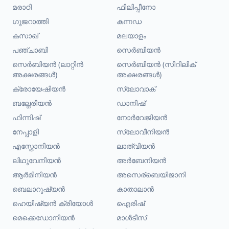
മരാഠി
ഫിലിപ്പീനോ
ഗുജറാത്തി
കന്നഡ
കസാഖ്
മലയാളം
പഞ്ചാബി
സെർബിയൻ
സെർബിയൻ (ലാറ്റിൻ
സെർബിയൻ (സിറിലിക്
അക്ഷരങ്ങൾ)
അക്ഷരങ്ങൾ)
ക്രോയേഷിയൻ
സ്ലോവാക്
ബല്ഗേരിയൻ
ഡാനിഷ്
ഫിന്നിഷ്
നോർവേജിയൻ
നേപ്പാളി
സ്ലോവീനിയൻ
എസ്തോനിയൻ
ലാത്വിയൻ
ലിഥുവേനിയൻ
അർബേനിയൻ
ആർമീനിയൻ
അസെര്ബെയിജാനി
ബെലാറുഷ്യൻ
കാതാലാൻ
ഹെയിഷ്യൻ ക്രിയോൾ
ഐരിഷ്
മെക്കെഡോനിയൻ
മാൾടീസ്