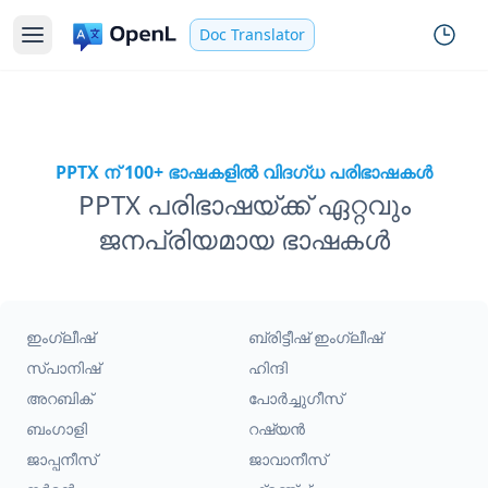
Doc Translator
PPTX ന് 100+ ഭാഷകളിൽ വിദഗ്ധ പരിഭാഷകൾ
PPTX പരിഭാഷയ്ക്ക് ഏറ്റവും
ജനപ്രിയമായ ഭാഷകൾ
ഇംഗ്ലീഷ്
ബ്രിട്ടീഷ് ഇംഗ്ലീഷ്
സ്പാനിഷ്
ഹിന്ദി
അറബിക്
പോർച്ചുഗീസ്
ബംഗാളി
റഷ്യൻ
ജാപ്പനീസ്
ജാവാനീസ്