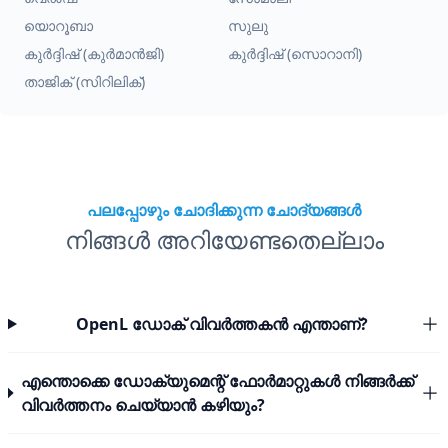
യൊറൂബാ
സുലു
കുർദ്ദിഷ് (കുർമാൻജി)
കുർദ്ദിഷ് (സൊറാനി)
താജിക് (സിറിലിക്)
പലപ്പോഴും ചോദിക്കുന്ന ചോദ്യങ്ങൾ
നിങ്ങൾ അറിയേണ്ടതെല്ലാം
OpenL ഡോക് വിവർത്തകൻ എന്താണ്?
എന്തൊക്കെ ഡോക്യുമെന്റ് ഫോർമാറ്റുകൾ നിങ്ങർക്ക്
വിവർത്തനം ചെയ്യാൻ കഴിയും?