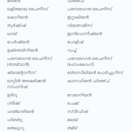
ജർമൻ
ഫ്രഞ്ച്
ലളിതമായ ചൈനീസ്
പരമ്പരാഗത ചൈനീസ്
കൊറിയൻ
ഇറ്റാലിയൻ
തുർക്കിഷ്
വിയത്നാമീസ്
ഥായ്
ഇന്ഡോനീഷ്യൻ
പെർഷ്യൻ
പോളിഷ്
ഉക്രെയിനിയൻ
ഡച്ച്
പരമ്പരാഗത ചൈനീസ്
പരമ്പരാഗത ചൈനീസ്
(തായ്‌വാൻ)
(ഹോംകോംഗ്)
ക്യാന്റോനീസ്
ബ്രാസീലിയൻ പോർച്ചുഗീസ്
ലാറ്റിൻ അമെരിക്കൻ
കാനഡിയൻ ഫ്രഞ്ച്
സ്പാനിഷ്
ഉർദു
റോമാനിയൻ
ഗ്രീക്ക്
ചെക്ക്
ഹങ്ഗേരിയൻ
സ്വീഡിഷ്
ഹിബ്രൂ
മലയ്
തെലുഗു
തമിഴ്