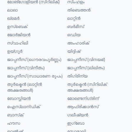
മോങ്ഗോളിയൻ (സിറിലിക്)
സിംഹളം
ലാഓ
തിബെത്തൻ
ഖ്മെർ
ലാറ്റിൻ
ഉസ്ബെക്
ബർമീസ്
ജോർജിയൻ
ഒഡിയ
സ്വാഹിലി
അംഹാരിക്
ഉയ്ഗൂർ
യിദ്ദിഷ്
ജാപ്പനീസ് (ഗൌരവപൂർണ്ണം)
ജാപ്പനീസ് (വിനയമ്)
ജാപ്പനീസ് (വിനീതം)
ജാപ്പനീസ് (ലിഖിതം)
ജാപ്പനീസ് (സാധാരണ രൂപം)
തിഗ്രിന്യ
തുർക്മെൻ (ലാറ്റിൻ
തുർക്മെൻ (സിറിലിക്
അക്ഷരങ്ങൾ)
അക്ഷരങ്ങൾ)
ബോസ്നിയൻ
മോണ്ടെനിഗ്രിന്
ഐസ്‌ലാന്ഡിക്
ആഫ്രിക്കാൻസ്
ബാസ്‌ക്
ഗലീഷ്യൻ
ഹൗസ
ഇഗ്ബോ
വെൽഷ്
സോമാലി