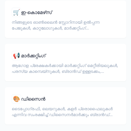
🛒
ഇ-കൊമേഴ്‌സ്
നിങ്ങളുടെ ഓൺലൈൻ സ്റ്റോറിനായി ഉൽപ്പന്ന
പേജുകൾ, കാറ്റലോഗുകൾ, മാർക്കറ്റിംഗ്
ഡോക്യുമെന്റുകൾ വിവർത്തനം ചെയ്യുക.
📢
മാർക്കറ്റിംഗ്
ആഗോള പ്രേക്ഷകർക്കായി മാർക്കറ്റിംഗ് മെറ്റീരിയലുകൾ,
പരസ്യ കാമ്പെയ്‌നുകൾ, ബ്രാൻഡ് ഉള്ളടക്കം,
പ്രൊമോഷണൽ രേഖകൾ എന്നിവ വിവർത്തനം
ചെയ്യുക.
🎨
ഡിസൈൻ
ടൈപ്പോഗ്രഫി, ലെയറുകൾ, കളർ പ്രൊഫൈലുകൾ
എന്നിവ സംരക്ഷിച്ച് ഡിസൈനർമാർക്കും ബ്രാൻഡ്
ടീമുകൾക്കും വേണ്ടി InDesign, Illustrator ഫയലുകൾ
(IDML, INDD, AI) വിവർത്തനം ചെയ്യുക.