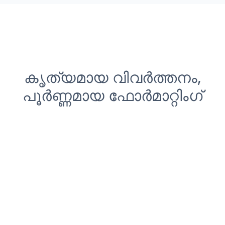
കൃത്യമായ വിവർത്തനം,
പൂർണ്ണമായ ഫോർമാറ്റിംഗ്