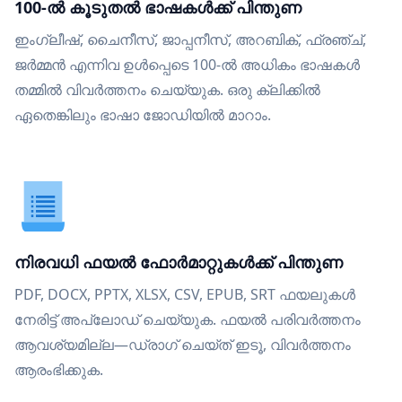
100-ൽ കൂടുതൽ ഭാഷകൾക്ക് പിന്തുണ
ഇംഗ്ലീഷ്, ചൈനീസ്, ജാപ്പനീസ്, അറബിക്, ഫ്രഞ്ച്,
ജർമ്മൻ എന്നിവ ഉൾപ്പെടെ 100-ൽ അധികം ഭാഷകൾ
തമ്മിൽ വിവർത്തനം ചെയ്യുക. ഒരു ക്ലിക്കിൽ
ഏതെങ്കിലും ഭാഷാ ജോഡിയിൽ മാറാം.
നിരവധി ഫയൽ ഫോർമാറ്റുകൾക്ക് പിന്തുണ
PDF, DOCX, PPTX, XLSX, CSV, EPUB, SRT ഫയലുകൾ
നേരിട്ട് അപ്‌ലോഡ് ചെയ്യുക. ഫയൽ പരിവർത്തനം
ആവശ്യമില്ല—ഡ്രാഗ് ചെയ്ത് ഇടൂ, വിവർത്തനം
ആരംഭിക്കുക.