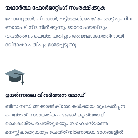
യഥാർത്ഥ ഫോർമാറ്റിംഗ് സംരക്ഷിക്കുക
ഫോണ്ടുകൾ, നിറങ്ങൾ, പട്ടികകൾ, പേജ് ലേഔട്ട് എന്നിവ
അതേപടി നിലനിൽക്കുന്നു. ഓരോ ഫയലിലും
വിവർത്തനം ചെയ്ത പതിപ്പും അവലോകനത്തിനായി
ദ്വിഭാഷാ പതിപ്പും ഉൾപ്പെടുന്നു.
ഉയർന്നതല വിവർത്തന മോഡ്
ബിസിനസ്, അക്കാദമിക് രേഖകൾക്കായി രൂപകൽപ്പന
ചെയ്തത്. സാങ്കേതിക പദങ്ങൾ കൃത്യമായി
കൈകാര്യം ചെയ്യുകയും സാഹചര്യത്തെ
മനസ്സിലാക്കുകയും ചെയ്ത് നിർണായക ഭാഗങ്ങളിൽ