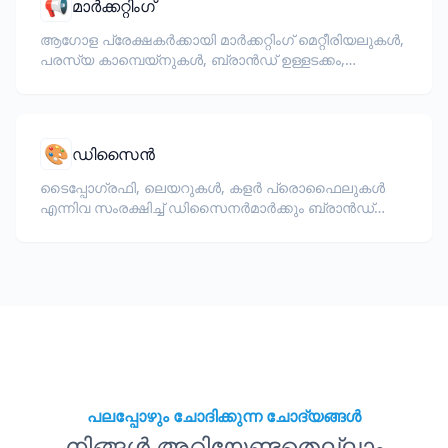
📢
മാർക്കറ്റിംഗ്
ആഗോള പ്രേക്ഷകർക്കായി മാർക്കറ്റിംഗ് മെറ്റീരിയലുകൾ,
പരസ്യ കാമ്പെയ്‌നുകൾ, ബ്രാൻഡ് ഉള്ളടക്കം,
പ്രൊമോഷണൽ രേഖകൾ എന്നിവ വിവർത്തനം
ചെയ്യുക.
🎨
ഡിസൈൻ
ടൈപ്പോഗ്രഫി, ലെയറുകൾ, കളർ പ്രൊഫൈലുകൾ
എന്നിവ സംരക്ഷിച്ച് ഡിസൈനർമാർക്കും ബ്രാൻഡ്
ടീമുകൾക്കും വേണ്ടി InDesign, Illustrator ഫയലുകൾ
(IDML, INDD, AI) വിവർത്തനം ചെയ്യുക.
പലപ്പോഴും ചോദിക്കുന്ന ചോദ്യങ്ങൾ
നിങ്ങൾ അറിയേണ്ടതെല്ലാം