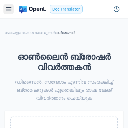
Doc Translator
ഹോം
›
ഉപയോഗ കേസുകൾ
›
ബ്രോഷർ
ഓൺലൈൻ ബ്രോഷർ
വിവർത്തകൻ
ഡിസൈൻ, സന്ദേശം എന്നിവ സംരക്ഷിച്ച്
ബ്രോഷറുകൾ ഏതെങ്കിലും ഭാഷ ലേക്ക്
വിവർത്തനം ചെയ്യുക