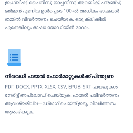
ഇംഗ്ലീഷ്, ചൈനീസ്, ജാപ്പനീസ്, അറബിക്, ഫ്രഞ്ച്,
ജർമ്മൻ എന്നിവ ഉൾപ്പെടെ 100-ൽ അധികം ഭാഷകൾ
തമ്മിൽ വിവർത്തനം ചെയ്യുക. ഒരു ക്ലിക്കിൽ
ഏതെങ്കിലും ഭാഷാ ജോഡിയിൽ മാറാം.
നിരവധി ഫയൽ ഫോർമാറ്റുകൾക്ക് പിന്തുണ
PDF, DOCX, PPTX, XLSX, CSV, EPUB, SRT ഫയലുകൾ
നേരിട്ട് അപ്‌ലോഡ് ചെയ്യുക. ഫയൽ പരിവർത്തനം
ആവശ്യമില്ല—ഡ്രാഗ് ചെയ്ത് ഇടൂ, വിവർത്തനം
ആരംഭിക്കുക.