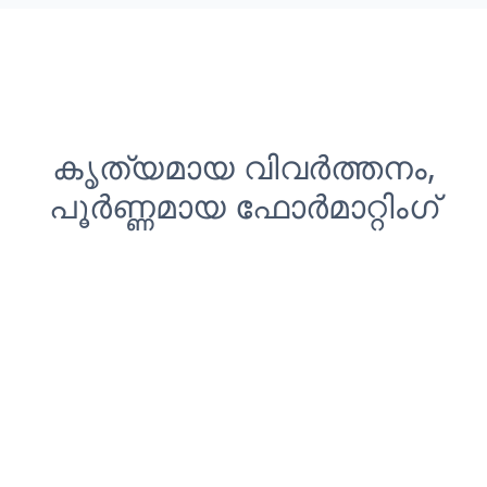
കൃത്യമായ വിവർത്തനം,
പൂർണ്ണമായ ഫോർമാറ്റിംഗ്