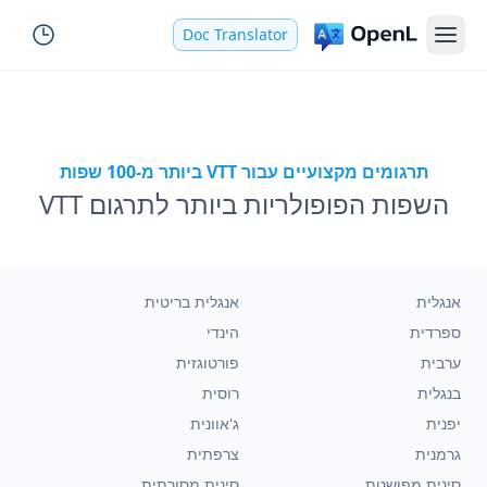
Doc Translator
תרגומים מקצועיים עבור VTT ביותר מ-100 שפות
השפות הפופולריות ביותר לתרגום VTT
אנגלית
אנגלית בריטית
ספרדית
הינדי
ערבית
פורטוגזית
בנגלית
רוסית
יפנית
ג'אוונית
גרמנית
צרפתית
סינית מפושטת
סינית מסורתית