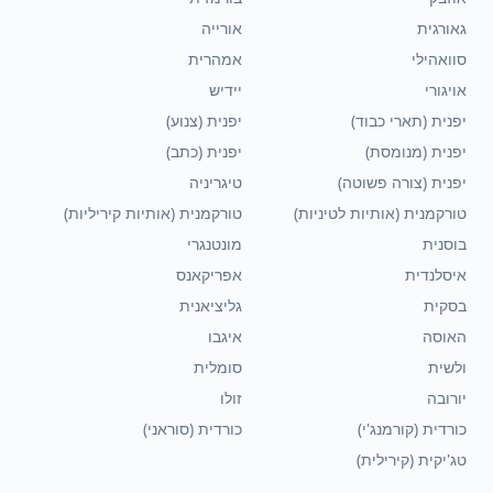
גאורגית
אורייה
סוואהילי
אמהרית
אויגורי
יידיש
יפנית (תארי כבוד)
יפנית (צנוע)
יפנית (מנומסת)
יפנית (כתב)
יפנית (צורה פשוטה)
טיגריניה
טורקמנית (אותיות לטיניות)
טורקמנית (אותיות קיריליות)
בוסנית
מונטנגרי
איסלנדית
אפריקאנס
בסקית
גליציאנית
האוסה
איגבו
ולשית
סומלית
יורובה
זולו
כורדית (קורמנג'י)
כורדית (סוראני)
טג'יקית (קירילית)