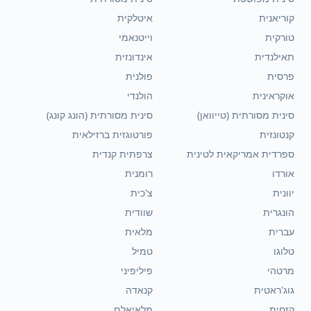
קוריאנית
איטלקית
טורקית
וייטנאמי
תאילנדית
אינדונזית
פרסית
פולנית
אוקראינית
הולנדי
סינית מסורתית (טייוואן)
סינית מסורתית (הונג קונג)
קנטונזית
פורטוגזית ברזילאית
ספרדית אמריקאית לטינית
צרפתית קנדית
אורדו
רומנית
יוונית
צ'כית
הונגרית
שוודית
עברית
מלאית
טלוגו
טמיל
מרטהי
פיליפיני
גוג'ראטית
קנאדה
קזחית
מלאיאלם