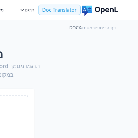
Doc Translator
תרגם
מק
דף הבית
›
פורמטים
›
DOCX
מת
במקומן