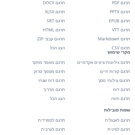
תרגם PDF
תרגם DOCX
תרגם PPTX
תרגם XLSX
תרגם EPUB
תרגם SRT
תרגם VTT
תרגם HTML
תרגם Markdown
תרגום קבצי ZIP
תרגם CSV
הצג הכל
מקרי שימוש
תרגם גיליונות ציונים אקדמיים
תרגם מאמר מחקר
תרגם קורות חיים
תרגם מסמך סרוק
תרגום צילומי מסך
תרגם דוח שנתי
תרגם דוח
תרגם מדריך
תרגם חוזה
הצג הכל
שפות מובילות
תרגם לאנגלית
תרגם לספרדית
תרגם לסינית
תרגם לערבית