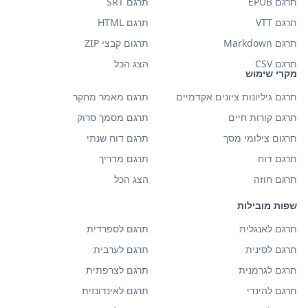
תרגם EPUB
תרגם SRT
תרגם VTT
תרגם HTML
תרגם Markdown
תרגום קבצי ZIP
תרגם CSV
הצג הכל
מקרי שימוש
תרגם גיליונות ציונים אקדמיים
תרגם מאמר מחקר
תרגם קורות חיים
תרגם מסמך סרוק
תרגום צילומי מסך
תרגם דוח שנתי
תרגם דוח
תרגם מדריך
תרגם חוזה
הצג הכל
שפות מובילות
תרגם לאנגלית
תרגם לספרדית
תרגם לסינית
תרגם לערבית
תרגם לגרמנית
תרגם לצרפתית
תרגם להינדי
תרגם לאינדונזית