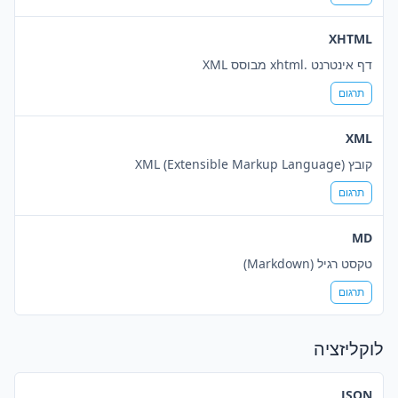
XHTML
דף אינטרנט .xhtml מבוסס XML
תרגום
XML
קובץ XML (Extensible Markup Language)
תרגום
MD
טקסט רגיל (Markdown)
תרגום
לוקליזציה
JSON