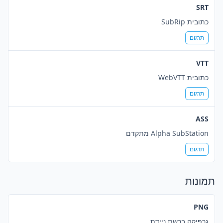
SRT
כתובית SubRip
תרגום
VTT
כתובית WebVTT
תרגום
ASS
Alpha SubStation מתקדם
תרגום
תמונות
PNG
גרפיקה ברשת ניידת