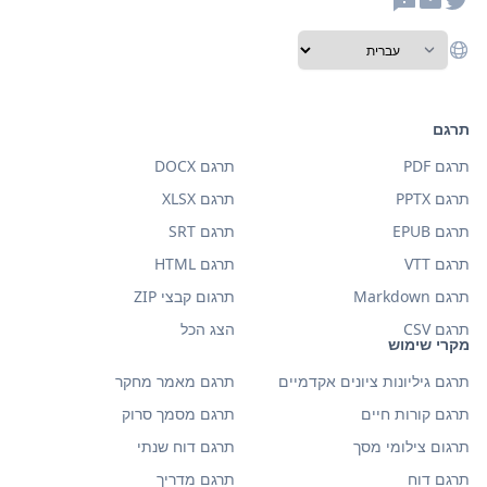
תרגם
תרגם PDF
תרגם DOCX
תרגם PPTX
תרגם XLSX
תרגם EPUB
תרגם SRT
תרגם VTT
תרגם HTML
תרגם Markdown
תרגום קבצי ZIP
תרגם CSV
הצג הכל
מקרי שימוש
תרגם גיליונות ציונים אקדמיים
תרגם מאמר מחקר
תרגם קורות חיים
תרגם מסמך סרוק
תרגום צילומי מסך
תרגם דוח שנתי
תרגם דוח
תרגם מדריך