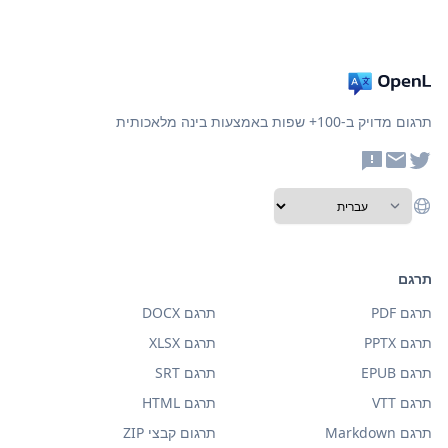
תרגום מדויק ב-100+ שפות באמצעות בינה מלאכותית
תרגם
תרגם PDF
תרגם DOCX
תרגם PPTX
תרגם XLSX
תרגם EPUB
תרגם SRT
תרגם VTT
תרגם HTML
תרגם Markdown
תרגום קבצי ZIP