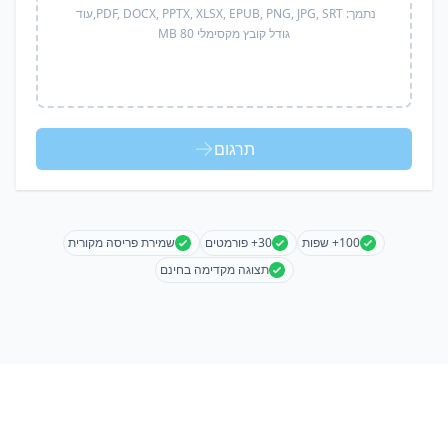
נתמך:
PDF, DOCX, PPTX, XLSX, EPUB, PNG, JPG, SRT,
עוד
גודל קובץ מקסימלי 80 MB
תרגום
100+ שפות
30+ פורמטים
שמירת פריסה מקורית
תצוגה מקדימה בחינם