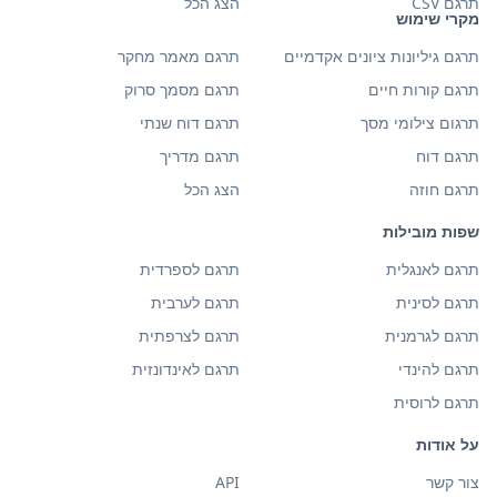
תרגם CSV
הצג הכל
מקרי שימוש
תרגם גיליונות ציונים אקדמיים
תרגם מאמר מחקר
תרגם קורות חיים
תרגם מסמך סרוק
תרגום צילומי מסך
תרגם דוח שנתי
תרגם דוח
תרגם מדריך
תרגם חוזה
הצג הכל
שפות מובילות
תרגם לאנגלית
תרגם לספרדית
תרגם לסינית
תרגם לערבית
תרגם לגרמנית
תרגם לצרפתית
תרגם להינדי
תרגם לאינדונזית
תרגם לרוסית
על אודות
צור קשר
API