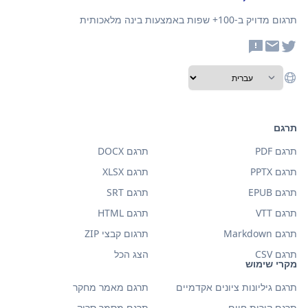
תרגום מדויק ב-100+ שפות באמצעות בינה מלאכותית
תרגם
תרגם PDF
תרגם DOCX
תרגם PPTX
תרגם XLSX
תרגם EPUB
תרגם SRT
תרגם VTT
תרגם HTML
תרגם Markdown
תרגום קבצי ZIP
תרגם CSV
הצג הכל
מקרי שימוש
תרגם גיליונות ציונים אקדמיים
תרגם מאמר מחקר
תרגם קורות חיים
תרגם מסמך סרוק