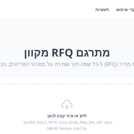
רי שימוש
תעשיות
מתרגם RFQ מקוון
ים, הכמויות ותנאי האספקה
לחץ או גרור קובץ לכאן
נתמך:
PDF, DOCX, PPTX, XLSX, EPUB, PNG, JPG, SRT,
עוד
גודל קובץ מקסימלי 80 MB