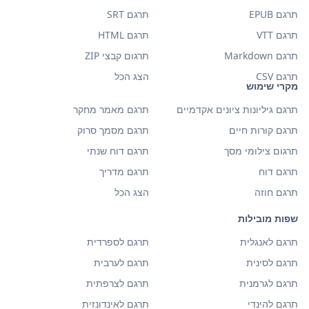
תרגם EPUB
תרגם SRT
תרגם VTT
תרגם HTML
תרגם Markdown
תרגום קבצי ZIP
תרגם CSV
הצג הכל
מקרי שימוש
תרגם גיליונות ציונים אקדמיים
תרגם מאמר מחקר
תרגם קורות חיים
תרגם מסמך סרוק
תרגום צילומי מסך
תרגם דוח שנתי
תרגם דוח
תרגם מדריך
תרגם חוזה
הצג הכל
שפות מובילות
תרגם לאנגלית
תרגם לספרדית
תרגם לסינית
תרגם לערבית
תרגם לגרמנית
תרגם לצרפתית
תרגם להינדי
תרגם לאינדונזית