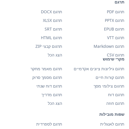
תרגם
תרגם PDF
תרגם DOCX
תרגם PPTX
תרגם XLSX
תרגם EPUB
תרגם SRT
תרגם VTT
תרגם HTML
תרגם Markdown
תרגום קבצי ZIP
תרגם CSV
הצג הכל
מקרי שימוש
תרגם גיליונות ציונים אקדמיים
תרגם מאמר מחקר
תרגם קורות חיים
תרגם מסמך סרוק
תרגום צילומי מסך
תרגם דוח שנתי
תרגם דוח
תרגם מדריך
תרגם חוזה
הצג הכל
שפות מובילות
תרגם לאנגלית
תרגם לספרדית