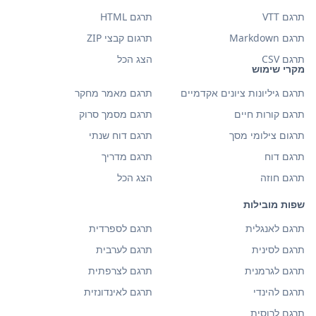
תרגם VTT
תרגם HTML
תרגם Markdown
תרגום קבצי ZIP
תרגם CSV
הצג הכל
מקרי שימוש
תרגם גיליונות ציונים אקדמיים
תרגם מאמר מחקר
תרגם קורות חיים
תרגם מסמך סרוק
תרגום צילומי מסך
תרגם דוח שנתי
תרגם דוח
תרגם מדריך
תרגם חוזה
הצג הכל
שפות מובילות
תרגם לאנגלית
תרגם לספרדית
תרגם לסינית
תרגם לערבית
תרגם לגרמנית
תרגם לצרפתית
תרגם להינדי
תרגם לאינדונזית
תרגם לרוסית