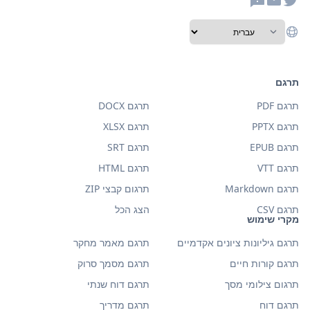
תרגם
תרגם PDF
תרגם DOCX
תרגם PPTX
תרגם XLSX
תרגם EPUB
תרגם SRT
תרגם VTT
תרגם HTML
תרגם Markdown
תרגום קבצי ZIP
תרגם CSV
הצג הכל
מקרי שימוש
תרגם גיליונות ציונים אקדמיים
תרגם מאמר מחקר
תרגם קורות חיים
תרגם מסמך סרוק
תרגום צילומי מסך
תרגם דוח שנתי
תרגם דוח
תרגם מדריך