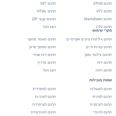
תרגם EPUB
תרגם SRT
תרגם VTT
תרגם HTML
תרגם Markdown
תרגום קבצי ZIP
תרגם CSV
הצג הכל
מקרי שימוש
תרגם גיליונות ציונים אקדמיים
תרגם מאמר מחקר
תרגם קורות חיים
תרגם מסמך סרוק
תרגום צילומי מסך
תרגם דוח שנתי
תרגם דוח
תרגם מדריך
תרגם חוזה
הצג הכל
שפות מובילות
תרגם לאנגלית
תרגם לספרדית
תרגם לסינית
תרגם לערבית
תרגם לגרמנית
תרגם לצרפתית
תרגם להינדי
תרגם לאינדונזית