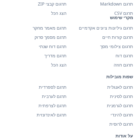
תרגם Markdown
תרגום קבצי ZIP
תרגם CSV
הצג הכל
מקרי שימוש
תרגם גיליונות ציונים אקדמיים
תרגם מאמר מחקר
תרגם קורות חיים
תרגם מסמך סרוק
תרגום צילומי מסך
תרגם דוח שנתי
תרגם דוח
תרגם מדריך
תרגם חוזה
הצג הכל
שפות מובילות
תרגם לאנגלית
תרגם לספרדית
תרגם לסינית
תרגם לערבית
תרגם לגרמנית
תרגם לצרפתית
תרגם להינדי
תרגם לאינדונזית
תרגם לרוסית
על אודות