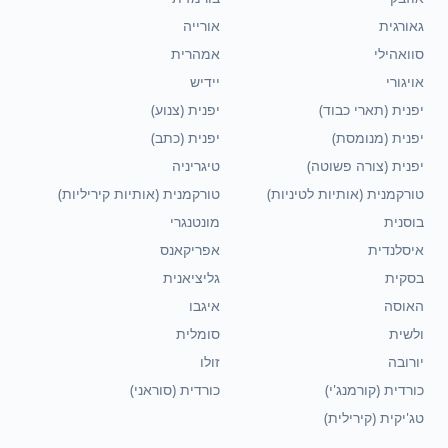
גאורגית
אורייה
סוואהילי
אמהרית
אויגורי
יידיש
יפנית (תארי כבוד)
יפנית (צנוע)
יפנית (מנומסת)
יפנית (כתב)
יפנית (צורה פשוטה)
טיגריניה
טורקמנית (אותיות לטיניות)
טורקמנית (אותיות קיריליות)
בוסנית
מונטנגרי
איסלנדית
אפריקאנס
בסקית
גליציאנית
האוסה
איגבו
ולשית
סומלית
יורובה
זולו
כורדית (קורמנג'י)
כורדית (סוראני)
טג'יקית (קירילית)