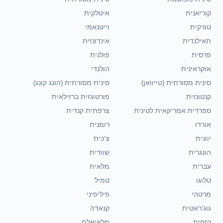
קוריאנית
איטלקית
טורקית
וייטנאמי
תאילנדית
אינדונזית
פרסית
פולנית
אוקראינית
הולנדי
סינית מסורתית (טייוואן)
סינית מסורתית (הונג קונג)
קנטונזית
פורטוגזית ברזילאית
ספרדית אמריקאית לטינית
צרפתית קנדית
אורדו
רומנית
יוונית
צ'כית
הונגרית
שוודית
עברית
מלאית
טלוגו
טמיל
מרטהי
פיליפיני
גוג'ראטית
קנאדה
קזחית
מלאיאלם