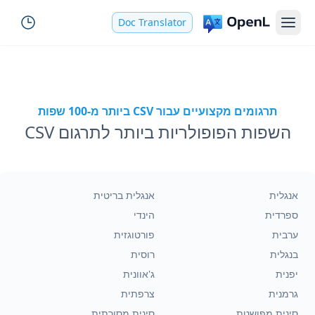
Doc Translator
תרגומים מקצועיים עבור CSV ביותר מ-100 שפות
השפות הפופולריות ביותר לתרגום CSV
אנגלית
אנגלית בריטית
ספרדית
הינדי
ערבית
פורטוגזית
בנגלית
רוסית
יפנית
ג'אוונית
גרמנית
צרפתית
סינית מפושטת
סינית מסורתית