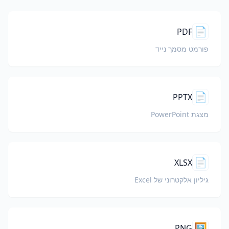
📄
PDF
פורמט מסמך נייד
📄
PPTX
מצגת PowerPoint
📄
XLSX
גיליון אלקטרוני של Excel
🖼️
PNG