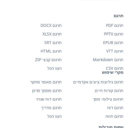
תרגם
תרגם PDF
תרגם DOCX
תרגם PPTX
תרגם XLSX
תרגם EPUB
תרגם SRT
תרגם VTT
תרגם HTML
תרגם Markdown
תרגום קבצי ZIP
תרגם CSV
הצג הכל
מקרי שימוש
תרגם גיליונות ציונים אקדמיים
תרגם מאמר מחקר
תרגם קורות חיים
תרגם מסמך סרוק
תרגום צילומי מסך
תרגם דוח שנתי
תרגם דוח
תרגם מדריך
תרגם חוזה
הצג הכל
שפות מובילות