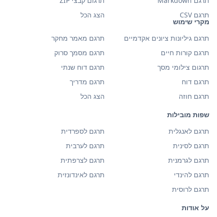
תרגם Markdown
תרגום קבצי ZIP
תרגם CSV
הצג הכל
מקרי שימוש
תרגם גיליונות ציונים אקדמיים
תרגם מאמר מחקר
תרגם קורות חיים
תרגם מסמך סרוק
תרגום צילומי מסך
תרגם דוח שנתי
תרגם דוח
תרגם מדריך
תרגם חוזה
הצג הכל
שפות מובילות
תרגם לאנגלית
תרגם לספרדית
תרגם לסינית
תרגם לערבית
תרגם לגרמנית
תרגם לצרפתית
תרגם להינדי
תרגם לאינדונזית
תרגם לרוסית
על אודות