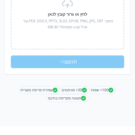
לחץ או גרור קובץ לכאן
נתמך:
PDF, DOCX, PPTX, XLSX, EPUB, PNG, JPG, SRT,
עוד
גודל קובץ מקסימלי 80 MB
תרגום
100+ שפות
30+ פורמטים
שמירת פריסה מקורית
תצוגה מקדימה בחינם