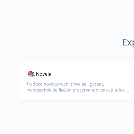
Ex
📚
Novela
Traduce novelas web, novelas ligeras y
manuscritos de ficción preservando los capítulos,
diálogos y el flujo de lectura.