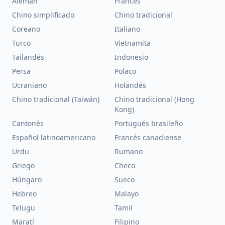
Alemán
Francés
Chino simplificado
Chino tradicional
Coreano
Italiano
Turco
Vietnamita
Tailandés
Indonesio
Persa
Polaco
Ucraniano
Holandés
Chino tradicional (Taiwán)
Chino tradicional (Hong
Kong)
Cantonés
Portugués brasileño
Español latinoamericano
Francés canadiense
Urdu
Rumano
Griego
Checo
Húngaro
Sueco
Hebreo
Malayo
Telugu
Tamil
Maratí
Filipino