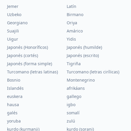
Jemer
Latín
Uzbeko
Birmano
Georgiano
Oriya
Suajili
Amárico
Uigur
Yidis
Japonés (Honoríficos)
Japonés (humilde)
Japonés (cortés)
Japonés (escrito)
Japonés (forma simple)
Tigriña
Turcomano (letras latinas)
Turcomano (letras cirílicas)
Bosnio
Montenegrino
Islandés
afrikáans
euskera
gallego
hausa
igbo
galés
somalí
yoruba
zulú
kurdo (kurmanji)
kurdo (sorani)