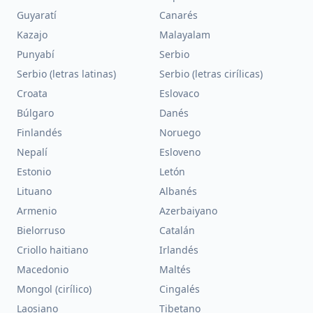
Guyaratí
Canarés
Kazajo
Malayalam
Punyabí
Serbio
Serbio (letras latinas)
Serbio (letras cirílicas)
Croata
Eslovaco
Búlgaro
Danés
Finlandés
Noruego
Nepalí
Esloveno
Estonio
Letón
Lituano
Albanés
Armenio
Azerbaiyano
Bielorruso
Catalán
Criollo haitiano
Irlandés
Macedonio
Maltés
Mongol (cirílico)
Cingalés
Laosiano
Tibetano