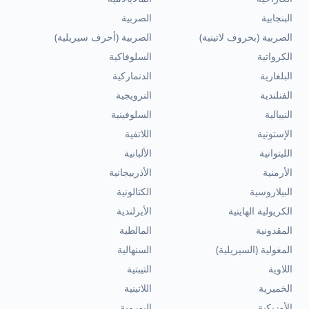
البنجابية
الصربية
الصربية (بحروف لاتينية)
الصربية (أحرف سيريلية)
الكرواتية
السلوفاكية
البلغارية
الدنماركية
الفنلندية
النرويجية
النيبالية
السلوفينية
الإستونية
اللاتفية
الليتوانية
الألبانية
الأرمنية
الأذربيجانية
البيلاروسية
الكتالونية
الكريولية الهايتية
الأيرلندية
المقدونية
المالطية
المغولية (السيريلية)
السنهالية
اللاوية
التيبتية
الخميرية
اللاتينية
الأوزبكية
البورمية