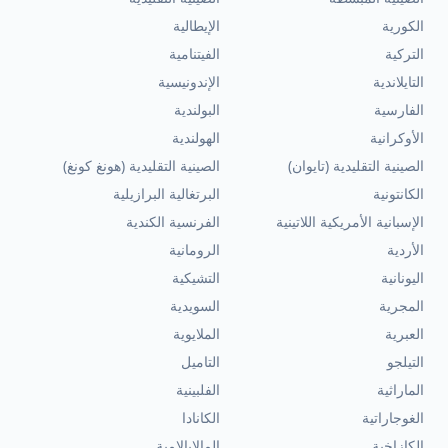
الكورية
الإيطالية
التركية
الفيتنامية
التايلاندية
الإندونيسية
الفارسية
البولندية
الأوكرانية
الهولندية
الصينية التقليدية (تايوان)
الصينية التقليدية (هونغ كونغ)
الكانتونية
البرتغالية البرازيلية
الإسبانية الأمريكية اللاتينية
الفرنسية الكندية
الأردية
الرومانية
اليونانية
التشيكية
المجرية
السويدية
العبرية
الملايوية
التيلجو
التاميل
الماراثية
الفلبينية
الغوجاراتية
الكانادا
الكازاخية
المالايالامية