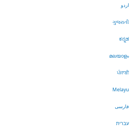
اردو
ગુજરાતી
ಕನ್ನಡ
മലയാളം
ਪੰਜਾਬੀ
Melayu
فارسی
עברית