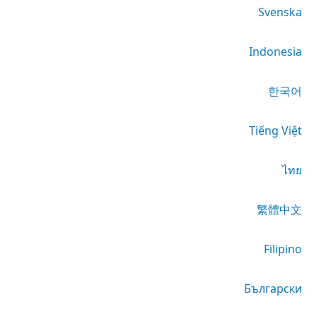
Svenska
Indonesia
한국어
Tiếng Việt
ไทย
繁體中文
Filipino
Български