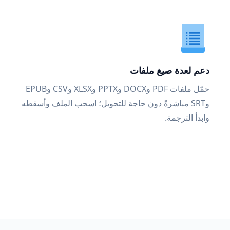
دعم لعدة صيغ ملفات
حمّل ملفات PDF وDOCX وPPTX وXLSX وCSV وEPUB
وSRT مباشرةً دون حاجة للتحويل؛ اسحب الملف وأسقطه
وابدأ الترجمة.