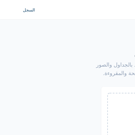
السجل
وحة ضوئيًا إلى أي لغة. صُمم OpenL للاحتفاظ بالجداول والصور