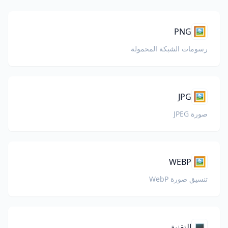
🖼️
PNG
رسومات الشبكة المحمولة
🖼️
JPG
صورة JPEG
🖼️
WEBP
تنسيق صورة WebP
💻
التقنية