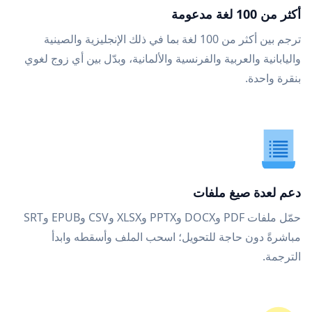
أكثر من 100 لغة مدعومة
ترجم بين أكثر من 100 لغة بما في ذلك الإنجليزية والصينية
واليابانية والعربية والفرنسية والألمانية، وبدّل بين أي زوج لغوي
بنقرة واحدة.
دعم لعدة صيغ ملفات
حمّل ملفات PDF وDOCX وPPTX وXLSX وCSV وEPUB وSRT
مباشرةً دون حاجة للتحويل؛ اسحب الملف وأسقطه وابدأ
الترجمة.