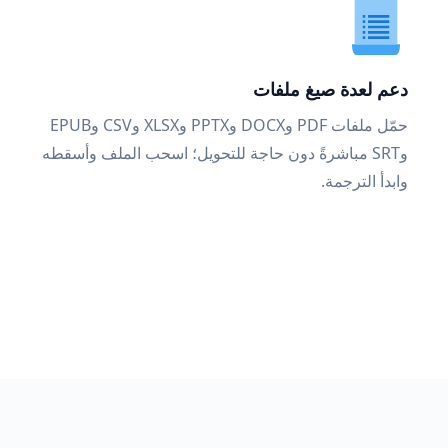
دعم لعدة صيغ ملفات
حمّل ملفات PDF وDOCX وPPTX وXLSX وCSV وEPUB
وSRT مباشرةً دون حاجة للتحويل؛ اسحب الملف وأسقطه
وابدأ الترجمة.