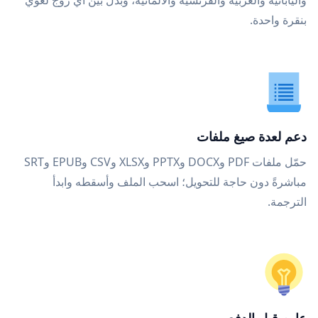
واليابانية والعربية والفرنسية والألمانية، وبدّل بين أي زوج لغوي
بنقرة واحدة.
دعم لعدة صيغ ملفات
حمّل ملفات PDF وDOCX وPPTX وXLSX وCSV وEPUB وSRT
مباشرةً دون حاجة للتحويل؛ اسحب الملف وأسقطه وابدأ
الترجمة.