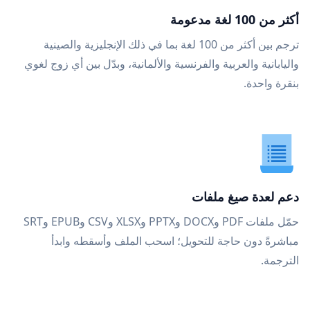
أكثر من 100 لغة مدعومة
ترجم بين أكثر من 100 لغة بما في ذلك الإنجليزية والصينية
واليابانية والعربية والفرنسية والألمانية، وبدّل بين أي زوج لغوي
بنقرة واحدة.
دعم لعدة صيغ ملفات
حمّل ملفات PDF وDOCX وPPTX وXLSX وCSV وEPUB وSRT
مباشرةً دون حاجة للتحويل؛ اسحب الملف وأسقطه وابدأ
الترجمة.