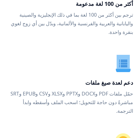
أكثر من 100 لغة مدعومة
ترجم بين أكثر من 100 لغة بما في ذلك الإنجليزية والصينية
واليابانية والعربية والفرنسية والألمانية، وبدّل بين أي زوج لغوي
بنقرة واحدة.
دعم لعدة صيغ ملفات
حمّل ملفات PDF وDOCX وPPTX وXLSX وCSV وEPUB وSRT
مباشرةً دون حاجة للتحويل؛ اسحب الملف وأسقطه وابدأ
الترجمة.