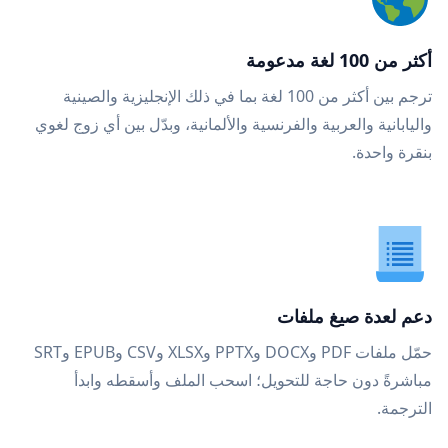
أكثر من 100 لغة مدعومة
ترجم بين أكثر من 100 لغة بما في ذلك الإنجليزية والصينية
واليابانية والعربية والفرنسية والألمانية، وبدّل بين أي زوج لغوي
بنقرة واحدة.
دعم لعدة صيغ ملفات
حمّل ملفات PDF وDOCX وPPTX وXLSX وCSV وEPUB وSRT
مباشرةً دون حاجة للتحويل؛ اسحب الملف وأسقطه وابدأ
الترجمة.