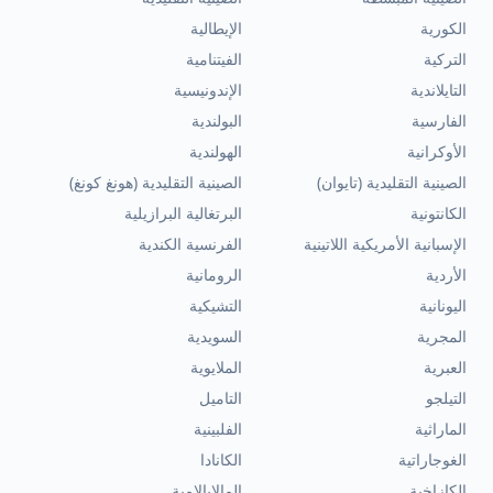
الكورية
الإيطالية
التركية
الفيتنامية
التايلاندية
الإندونيسية
الفارسية
البولندية
الأوكرانية
الهولندية
الصينية التقليدية (تايوان)
الصينية التقليدية (هونغ كونغ)
الكانتونية
البرتغالية البرازيلية
الإسبانية الأمريكية اللاتينية
الفرنسية الكندية
الأردية
الرومانية
اليونانية
التشيكية
المجرية
السويدية
العبرية
الملايوية
التيلجو
التاميل
الماراثية
الفلبينية
الغوجاراتية
الكانادا
الكازاخية
المالايالامية