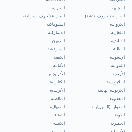
البنجابية
الصربية
الصربية (بحروف لاتينية)
الصربية (أحرف سيريلية)
الكرواتية
السلوفاكية
البلغارية
الدنماركية
الفنلندية
النرويجية
النيبالية
السلوفينية
الإستونية
اللاتفية
الليتوانية
الألبانية
الأرمنية
الأذربيجانية
البيلاروسية
الكتالونية
الكريولية الهايتية
الأيرلندية
المقدونية
المالطية
المغولية (السيريلية)
السنهالية
اللاوية
التيبتية
الخميرية
اللاتينية
الأوزبكية
البورمية