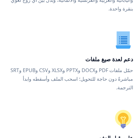
واليابانية والعربية والفرنسية والألمانية، وبدّل بين أي زوج لغوي
بنقرة واحدة.
دعم لعدة صيغ ملفات
حمّل ملفات PDF وDOCX وPPTX وXLSX وCSV وEPUB وSRT
مباشرةً دون حاجة للتحويل؛ اسحب الملف وأسقطه وابدأ
الترجمة.