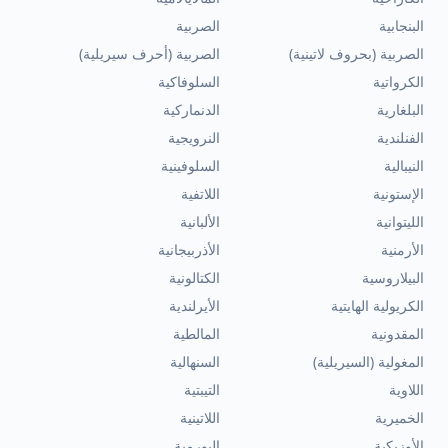
البنجابية
الصربية
الصربية (بحروف لاتينية)
الصربية (أحرف سيريلية)
الكرواتية
السلوفاكية
البلغارية
الدنماركية
الفنلندية
النرويجية
النيبالية
السلوفينية
الإستونية
اللاتفية
الليتوانية
الألبانية
الأرمنية
الأذربيجانية
البيلاروسية
الكتالونية
الكريولية الهايتية
الأيرلندية
المقدونية
المالطية
المغولية (السيريلية)
السنهالية
اللاوية
التيبتية
الخميرية
اللاتينية
الأوزبكية
البورمية