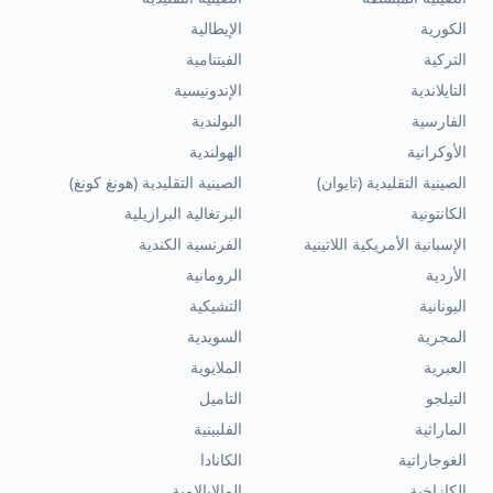
الكورية
الإيطالية
التركية
الفيتنامية
التايلاندية
الإندونيسية
الفارسية
البولندية
الأوكرانية
الهولندية
الصينية التقليدية (تايوان)
الصينية التقليدية (هونغ كونغ)
الكانتونية
البرتغالية البرازيلية
الإسبانية الأمريكية اللاتينية
الفرنسية الكندية
الأردية
الرومانية
اليونانية
التشيكية
المجرية
السويدية
العبرية
الملايوية
التيلجو
التاميل
الماراثية
الفلبينية
الغوجاراتية
الكانادا
الكازاخية
المالايالامية