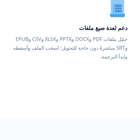
دعم لعدة صيغ ملفات
حمّل ملفات PDF وDOCX وPPTX وXLSX وCSV وEPUB
وSRT مباشرةً دون حاجة للتحويل؛ اسحب الملف وأسقطه
وابدأ الترجمة.