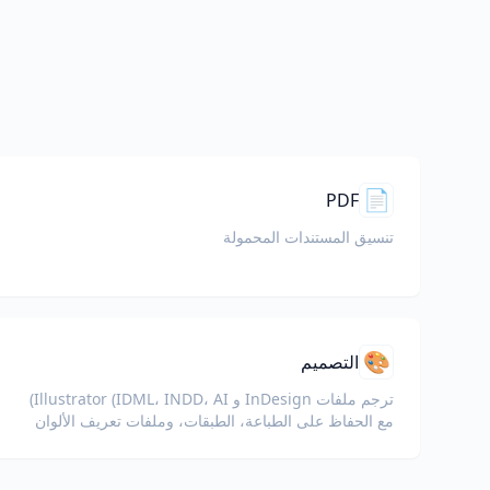
📄
PDF
تنسيق المستندات المحمولة
🎨
التصميم
ترجم ملفات InDesign و Illustrator (IDML، INDD، AI)
مع الحفاظ على الطباعة، الطبقات، وملفات تعريف الألوان
سليمة للمصممين وفرق العلامة التجارية.