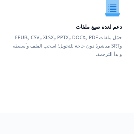
دعم لعدة صيغ ملفات
حمّل ملفات PDF وDOCX وPPTX وXLSX وCSV وEPUB
وSRT مباشرةً دون حاجة للتحويل؛ اسحب الملف وأسقطه
وابدأ الترجمة.