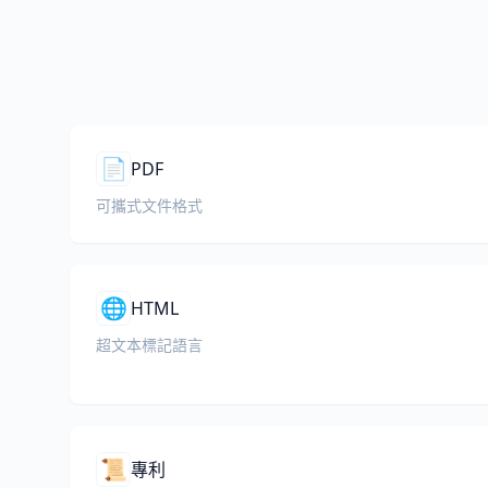
📄
PDF
可攜式文件格式
🌐
HTML
超文本標記語言
📜
專利