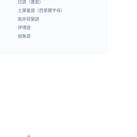
日語（書面）
土庫曼語（西里爾字母）
南非荷蘭語
伊博語
祖魯語