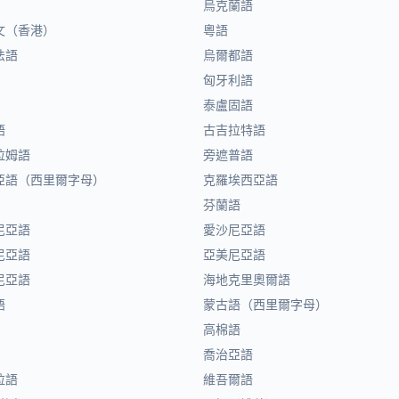
烏克蘭語
文（香港）
粵語
法語
烏爾都語
匈牙利語
泰盧固語
語
古吉拉特語
拉姆語
旁遮普語
亞語（西里爾字母）
克羅埃西亞語
芬蘭語
尼亞語
愛沙尼亞語
尼亞語
亞美尼亞語
尼亞語
海地克里奧爾語
語
蒙古語（西里爾字母）
高棉語
喬治亞語
拉語
維吾爾語