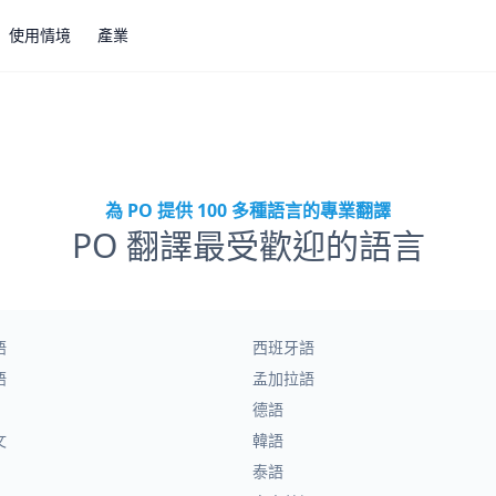
使用情境
產業
為 PO 提供 100 多種語言的專業翻譯
PO 翻譯最受歡迎的語言
語
西班牙語
語
孟加拉語
德語
文
韓語
泰語