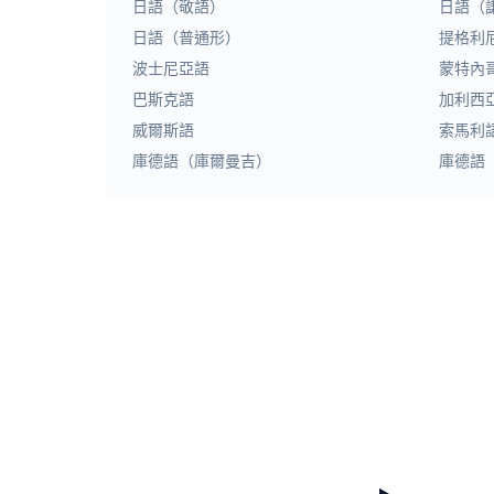
日語（敬語）
日語（
日語（普通形）
提格利
波士尼亞語
蒙特內
巴斯克語
加利西
威爾斯語
索馬利
庫德語（庫爾曼吉）
庫德語