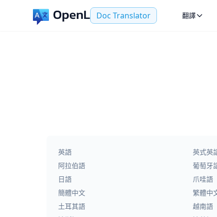
Doc Translator
翻譯
英語
英式英
阿拉伯語
葡萄牙
日語
爪哇語
簡體中文
繁體中
土耳其語
越南語