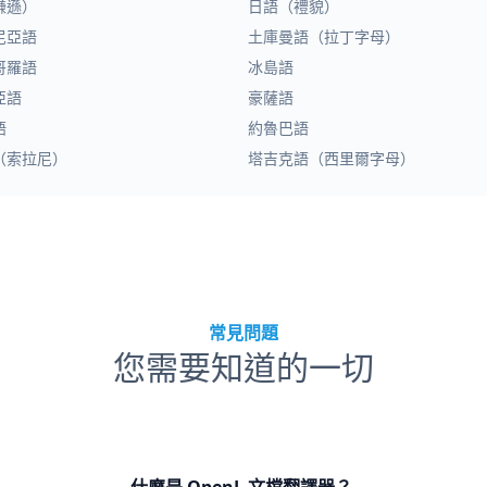
謙遜）
日語（禮貌）
尼亞語
土庫曼語（拉丁字母）
哥羅語
冰島語
亞語
豪薩語
語
約魯巴語
（索拉尼）
塔吉克語（西里爾字母）
常見問題
您需要知道的一切