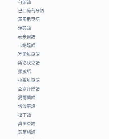
荷蘭語
巴西葡萄牙語
羅馬尼亞語
瑞典語
泰米爾語
卡納達語
塞爾維亞語
斯洛伐克語
挪威語
拉脫維亞語
亞塞拜然語
愛爾蘭語
僧伽羅語
拉丁語
奧里亞語
意第緒語