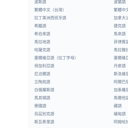
波斯語
波蘭語
繁體中文（台灣）
繁體中
拉丁美洲西班牙語
加拿大
希臘語
捷克語
希伯來語
馬來語
馬拉地語
菲律賓
哈薩克語
馬拉雅
塞爾維亞語（拉丁字母）
塞爾維
保加利亞語
丹麥語
尼泊爾語
斯洛維
立陶宛語
阿爾巴
白俄羅斯語
加泰羅
馬其頓語
馬爾他
寮國語
藏語
烏茲別克語
緬甸語
斯瓦希里語
阿姆哈