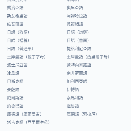
喬治亞語
奧里亞語
斯瓦希里語
阿姆哈拉語
維吾爾語
意第緒語
日語（敬語）
日語（謙遜）
日語（禮貌）
日語（書面）
日語（普通形）
提格利尼亞語
土庫曼語（拉丁字母）
土庫曼語（西里爾字母）
波士尼亞語
蒙特內哥羅語
冰島語
南非荷蘭語
巴斯克語
加利西亞語
豪薩語
伊博語
威爾斯語
索馬利語
約魯巴語
祖魯語
庫德語（庫爾曼吉）
庫德語（索拉尼）
塔吉克語（西里爾字母）