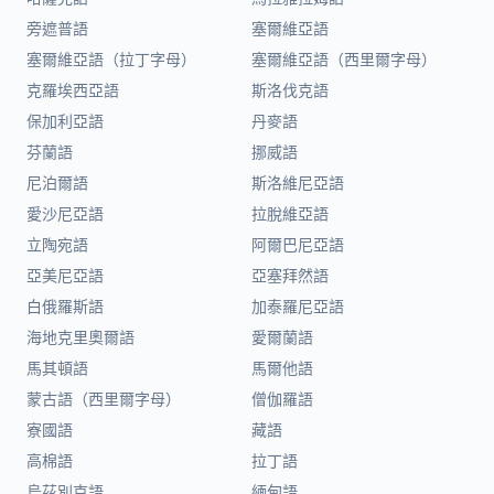
旁遮普語
塞爾維亞語
塞爾維亞語（拉丁字母）
塞爾維亞語（西里爾字母）
克羅埃西亞語
斯洛伐克語
保加利亞語
丹麥語
芬蘭語
挪威語
尼泊爾語
斯洛維尼亞語
愛沙尼亞語
拉脫維亞語
立陶宛語
阿爾巴尼亞語
亞美尼亞語
亞塞拜然語
白俄羅斯語
加泰羅尼亞語
海地克里奧爾語
愛爾蘭語
馬其頓語
馬爾他語
蒙古語（西里爾字母）
僧伽羅語
寮國語
藏語
高棉語
拉丁語
烏茲別克語
緬甸語