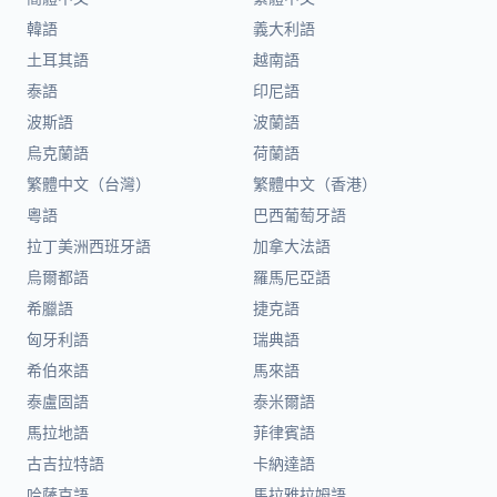
韓語
義大利語
土耳其語
越南語
泰語
印尼語
波斯語
波蘭語
烏克蘭語
荷蘭語
繁體中文（台灣）
繁體中文（香港）
粵語
巴西葡萄牙語
拉丁美洲西班牙語
加拿大法語
烏爾都語
羅馬尼亞語
希臘語
捷克語
匈牙利語
瑞典語
希伯來語
馬來語
泰盧固語
泰米爾語
馬拉地語
菲律賓語
古吉拉特語
卡納達語
哈薩克語
馬拉雅拉姆語