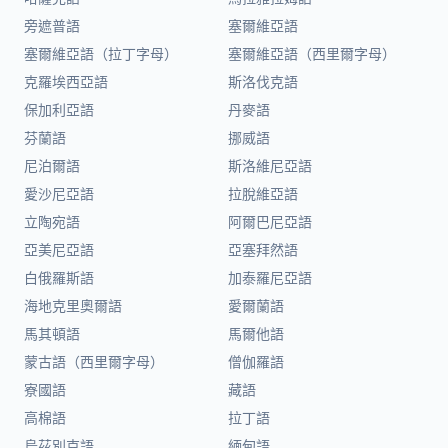
旁遮普語
塞爾維亞語
塞爾維亞語（拉丁字母）
塞爾維亞語（西里爾字母）
克羅埃西亞語
斯洛伐克語
保加利亞語
丹麥語
芬蘭語
挪威語
尼泊爾語
斯洛維尼亞語
愛沙尼亞語
拉脫維亞語
立陶宛語
阿爾巴尼亞語
亞美尼亞語
亞塞拜然語
白俄羅斯語
加泰羅尼亞語
海地克里奧爾語
愛爾蘭語
馬其頓語
馬爾他語
蒙古語（西里爾字母）
僧伽羅語
寮國語
藏語
高棉語
拉丁語
烏茲別克語
緬甸語