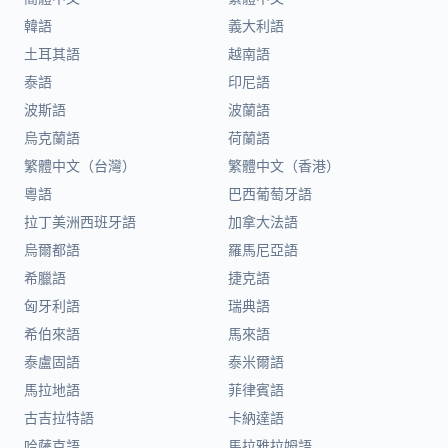
韓語
義大利語
土耳其語
越南語
泰語
印尼語
波斯語
波蘭語
烏克蘭語
荷蘭語
繁體中文（台灣）
繁體中文（香港）
粵語
巴西葡萄牙語
拉丁美洲西班牙語
加拿大法語
烏爾都語
羅馬尼亞語
希臘語
捷克語
匈牙利語
瑞典語
希伯來語
馬來語
泰盧固語
泰米爾語
馬拉地語
菲律賓語
古吉拉特語
卡納達語
哈薩克語
馬拉雅拉姆語