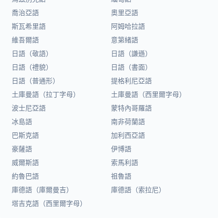
喬治亞語
奧里亞語
斯瓦希里語
阿姆哈拉語
維吾爾語
意第緒語
日語（敬語）
日語（謙遜）
日語（禮貌）
日語（書面）
日語（普通形）
提格利尼亞語
土庫曼語（拉丁字母）
土庫曼語（西里爾字母）
波士尼亞語
蒙特內哥羅語
冰島語
南非荷蘭語
巴斯克語
加利西亞語
豪薩語
伊博語
威爾斯語
索馬利語
約魯巴語
祖魯語
庫德語（庫爾曼吉）
庫德語（索拉尼）
塔吉克語（西里爾字母）